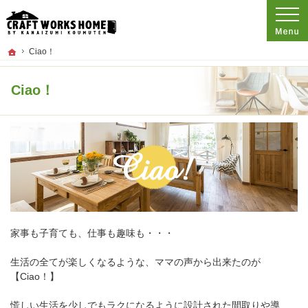
プロの目線からご提案。東京都板橋区の注文住宅・新築戸建てを手がける工務店な
東京都板橋区の新築・注文住宅・新築戸建てを手がける工務店なら金泉工務店
ホーム
Ciao！
Ciao！
家事も子育ても、仕事も趣味も・・・
生活の全てが楽しくなるような、ママの声から出来たのが
【Ciao！】
慌しい生活を少しでもラクになるように設計された間取りや導