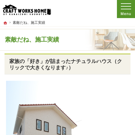
プロの目線からご提案。東京都板橋区の注文住宅・新築戸建てを手がける工務店な
東京都板橋区の新築・注文住宅・新築戸建てを手がける工務店なら金泉工務店
ホーム
素敵だね、施工実績
素敵だね、施工実績
家族の「好き」が詰まったナチュラルハウス（ク
リックで大きくなります♪）